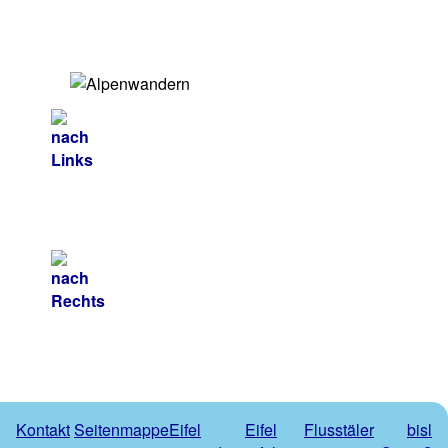
Kontakt
Seitenmappe
Eifel
Eifel
Flusstäler
bisl