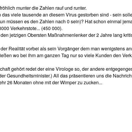
röhlich munter die Zahlen rauf und runter.
as viele tausende an diesem Virus gestorben sind - sein solle
- nun müssen es den Zahlen nach 0 sein)? Hat schon einmal jem
3000 Verkehrstote... (450 000).
 den jetzigen Obersten Maßnahmenlenker der 2 Jahre lang kriti
n der Realität vorbei als sein Vorgänger dem man wenigstens an
ießen wo bei ihm am ganzen Tag nur so viele Kunden den Verka
chaft gehört redet der eine Virologe so, der andere entgegenges
t der Gesundheitsminister.) All das präsentieren uns die Nachri
ehr 26 Monaten ohne mit der Wimper zu zucken...