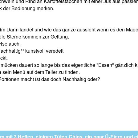
hwein und Rind an Kartoffelstäbchen mit einer Jus aus passier
ck der Bedienung merken.
e im Darm landet und wie das ganze aussieht wenn es den Magen
 die Sterne kommen zur Geltung.
eise auch.
achhaltig°¹ kunstvoll veredelt
ckt.
ücken dauert so lange bis das eigentliche "Essen" gänzlich kal
sein Menü auf dem Teller zu finden.
ortionen macht ist das doch Nachhaltig oder?
m mit 3 Heften, einigen Tüten Chips, ein paar Ü-Eiern und 