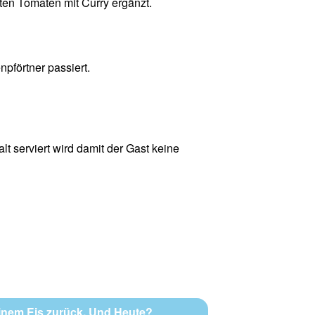
ten Tomaten mit Curry ergänzt.
pförtner passiert.
t serviert wird damit der Gast keine
einem Eis zurück. Und Heute?